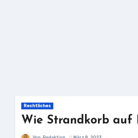
Zu
Inhalten
springen
Rechtliches
Wie Strandkorb auf 
Von
Redaktion
März 8, 2023