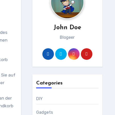
John Doe
 des
Blogeer
inen
korb
 Sie auf
der
Categories
an der
DIY
andkorb
Gadgets