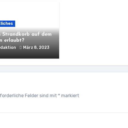
liches
in Strandkorb auf dem
n erlaubt?
daktion
März 8, 2023
forderliche Felder sind mit
*
markiert