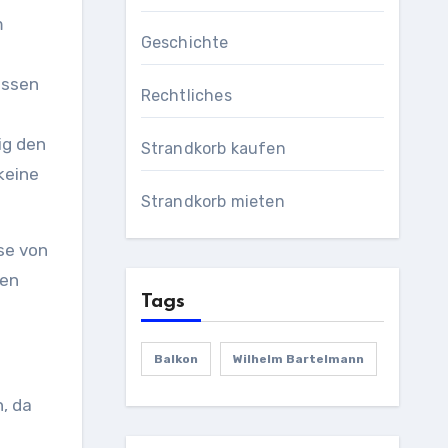
m
Geschichte
üssen
Rechtliches
ig den
Strandkorb kaufen
keine
Strandkorb mieten
se von
hen
Tags
Balkon
Wilhelm Bartelmann
, da