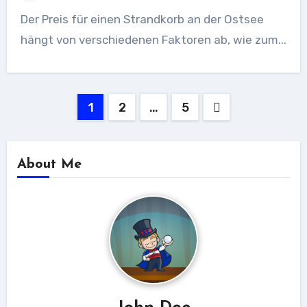
Der Preis für einen Strandkorb an der Ostsee
hängt von verschiedenen Faktoren ab, wie zum...
Seitennummerierung
1
2
…
5
der
Beiträge
About Me