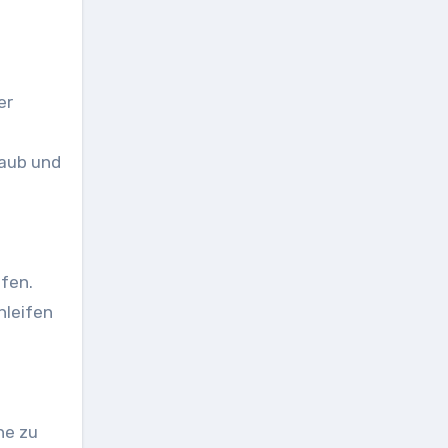
taub und
hleifen