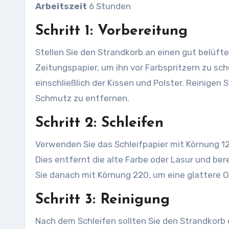
Arbeitszeit
6 Stunden
Schritt 1: Vorbereitung
Stellen Sie den Strandkorb an einen gut belüfteten Ort und bedecken Sie den Boden mit Abdeckfolie oder
Zeitungspapier, um ihn vor Farbspritzern zu sch
einschließlich der Kissen und Polster. Reinige
Schmutz zu entfernen.
Schritt 2: Schleifen
Verwenden Sie das Schleifpapier mit Körnung 120, um die gesamte Oberfläche des Strandkorbs zu schleifen.
Dies entfernt die alte Farbe oder Lasur und be
Sie danach mit Körnung 220, um eine glattere Ob
Schritt 3: Reinigung
Nach dem Schleifen sollten Sie den Strandkorb erneut gründlich reinigen, um alle Staub- und Schleifspäne zu