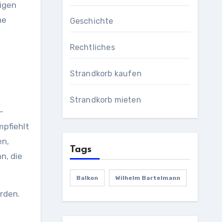
tigen
ne
Geschichte
Rechtliches
Strandkorb kaufen
u
Strandkorb mieten
-
mpfiehlt
en,
Tags
n, die
Balkon
Wilhelm Bartelmann
rden.