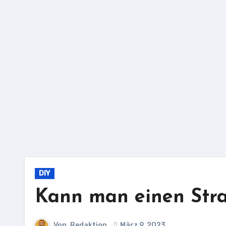
Zu
Inhalten
springen
DIY
Kann man einen Stra
Von
Redaktion
März 9, 2023