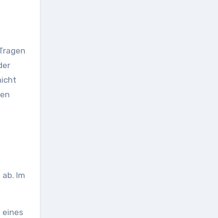
der
hicht
den
 ab. Im
 eines