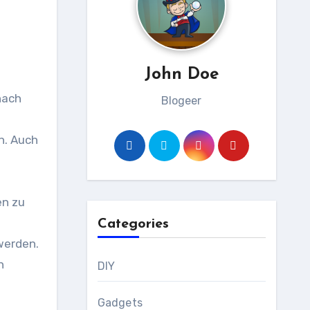
John Doe
nach
Blogeer
n. Auch
en zu
Categories
werden.
n
DIY
Gadgets