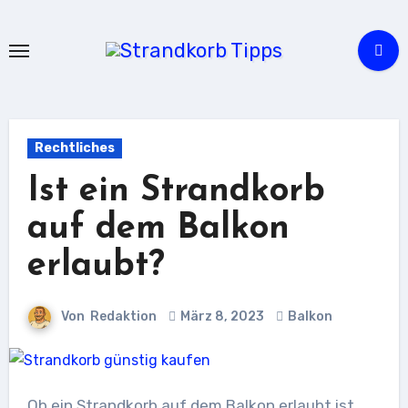
Zu
Inhalten
springen
Rechtliches
Ist ein Strandkorb
auf dem Balkon
erlaubt?
Von
Redaktion
März 8, 2023
Balkon
Ob ein Strandkorb auf dem Balkon erlaubt ist,