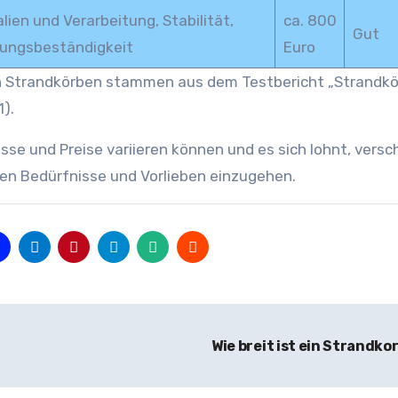
lien und Verarbeitung, Stabilität,
ca. 800
Gut
rungsbeständigkeit
Euro
ten Strandkörben stammen aus dem Testbericht „Strandkö
).
sse und Preise variieren können und es sich lohnt, vers
hen Bedürfnisse und Vorlieben einzugehen.
Wie breit ist ein Strandko