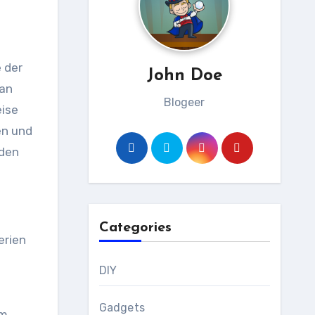
John Doe
man
Blogeer
eise
en und
 den
Categories
erien
DIY
Gadgets
em