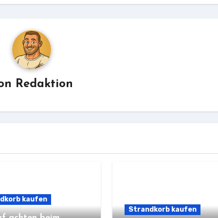
on
Redaktion
dkorb kaufen
Strandkorb kaufen
f achten beim