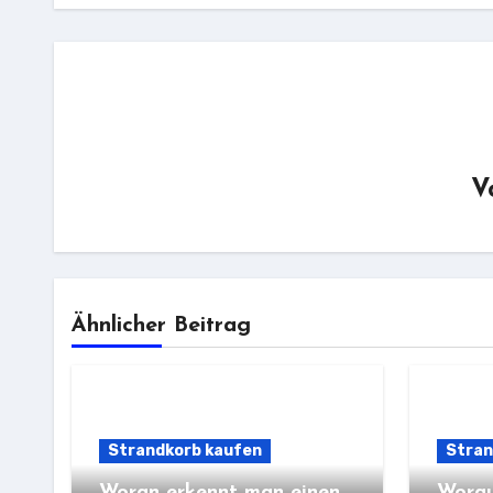
V
Ähnlicher Beitrag
Strandkorb kaufen
Stran
Woran erkennt man einen
Worau