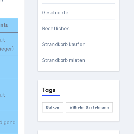
Geschichte
nis
Rechtliches
ut
Strandkorb kaufen
ieger)
Strandkorb mieten
Tags
ut
Balkon
Wilhelm Bartelmann
digend