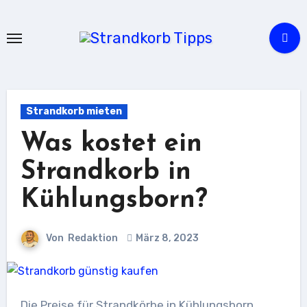
Zu
Inhalten
springen
Strandkorb mieten
Was kostet ein
Strandkorb in
Kühlungsborn?
Von
Redaktion
März 8, 2023
Die Preise für Strandkörbe in Kühlungsborn