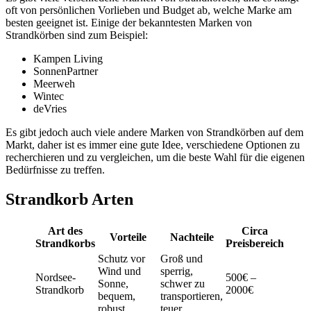
oft von persönlichen Vorlieben und Budget ab, welche Marke am
besten geeignet ist. Einige der bekanntesten Marken von
Strandkörben sind zum Beispiel:
Kampen Living
SonnenPartner
Meerweh
Wintec
deVries
Es gibt jedoch auch viele andere Marken von Strandkörben auf dem
Markt, daher ist es immer eine gute Idee, verschiedene Optionen zu
recherchieren und zu vergleichen, um die beste Wahl für die eigenen
Bedürfnisse zu treffen.
Strandkorb Arten
Art des
Circa
Vorteile
Nachteile
Strandkorbs
Preisbereich
Schutz vor
Groß und
Wind und
sperrig,
Nordsee-
500€ –
Sonne,
schwer zu
Strandkorb
2000€
bequem,
transportieren,
robust
teuer